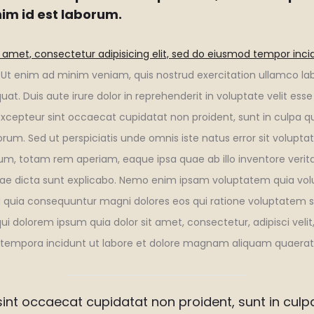
nim id est laborum.
 amet, consectetur adipisicing elit, sed do eiusmod tempor incid
Ut enim ad minim veniam, quis nostrud exercitation ullamco labor
 Duis aute irure dolor in reprehenderit in voluptate velit esse
. Excepteur sint occaecat cupidatat non proident, sunt in culpa qu
borum. Sed ut perspiciatis unde omnis iste natus error sit volu
m, totam rem aperiam, eaque ipsa quae ab illo inventore veritat
tae dicta sunt explicabo. Nemo enim ipsam voluptatem quia volu
ed quia consequuntur magni dolores eos qui ratione voluptatem 
ui dolorem ipsum quia dolor sit amet, consectetur, adipisci velit
empora incidunt ut labore et dolore magnam aliquam quaerat
int occaecat cupidatat non proident, sunt in culpa