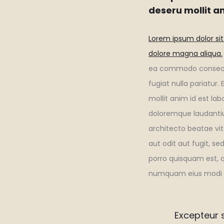
deseru mollit a
Lorem ipsum dolor sit
dolore magna aliqua.
ea commodo consequat.
fugiat nulla pariatur
mollit anim id est la
doloremque laudantiu
architecto beatae vi
aut odit aut fugit, s
porro quisquam est, q
numquam eius modi t
Excepteur s