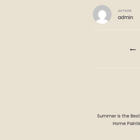
AUTHOR
admin
Post
navigatio
Summer is the Best
Home Painti