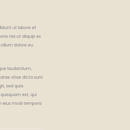
idunt ut labore et
is nisi ut aliquip ex
 cillum dolore eu
que laudantium,
eatae vitae dicta sunt
it, sed quia
 quisquam est, qui
am eius modi tempora