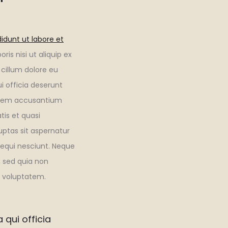
idunt ut labore et
is nisi ut aliquip ex
 cillum dolore eu
i officia deserunt
ptatem accusantium
is et quasi
ptas sit aspernatur
sequi nesciunt. Neque
, sed quia non
 voluptatem.
 qui officia