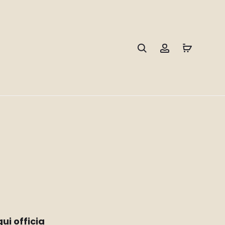
Search
Account
ui officia