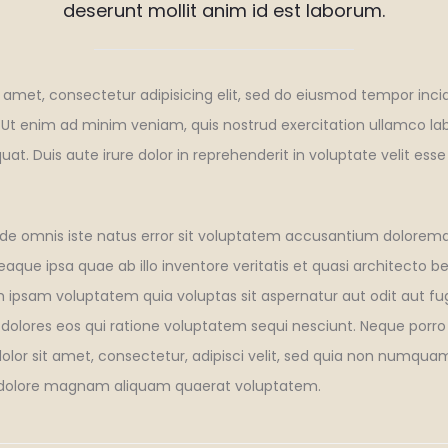
deserunt mollit anim id est laborum.
 amet, consectetur adipisicing elit, sed do eiusmod tempor incid
Ut enim ad minim veniam, quis nostrud exercitation ullamco labor
 Duis aute irure dolor in reprehenderit in voluptate velit esse
unde omnis iste natus error sit voluptatem accusantium dolorem
que ipsa quae ab illo inventore veritatis et quasi architecto b
ipsam voluptatem quia voluptas sit aspernatur aut odit aut fug
olores eos qui ratione voluptatem sequi nesciunt. Neque porro
olor sit amet, consectetur, adipisci velit, sed quia non numqu
t dolore magnam aliquam quaerat voluptatem.