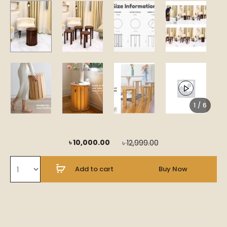
1 / 6
Current
Original
৳
10,000.00
৳
12,999.00
price
price
Add to cart
Buy Now
is:
was:
৳ 10,000.00.
৳ 12,999.00.