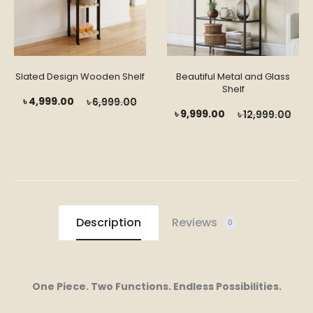
Slated Design Wooden Shelf
Beautiful Metal and Glass
Shelf
rrent
Original
৳
4,999.00
৳
6,999.00
Current
Original
৳
9,999.00
৳
12,999.00
price
price
price
price
is:
was:
is:
was:
99.00.
৳ 6,999.00.
৳ 9,999.00.
৳ 12,999.00.
Description
Reviews
0
One Piece. Two Functions. Endless Possibilities.