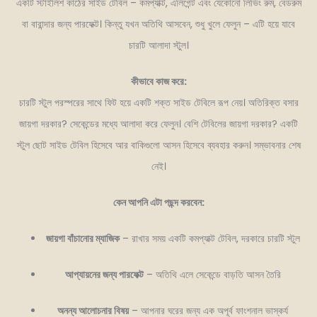
একটি স্টাইলিশ কাঠের সাইড টেবিল – কমপ্যাক্ট, এলিগেন্ট এবং যেকোনো লিভিং রুম, বেডরুম
বা বারান্দার জন্য পারফেক্ট। কিন্তু যখন অতিথি আসবেন, শুধু খুলে ফেলুন – এটি হয়ে যাবে
চারটি আলাদা স্টুল।
কীভাবে কাজ করে:
চারটি স্টুল পরস্পরের সাথে ফিট হয়ে একটি শক্ত সাইড টেবিলে রূপ নেয়। অতিরিক্ত বসার
জায়গা দরকার? সেকেন্ডের মধ্যে আলাদা করে ফেলুন। বেশি টেবিলের জায়গা দরকার? একটি
স্টুল ছোট সাইড টেবিল হিসেবে আর বাকিগুলো আসন হিসেবে ব্যবহার করুন। সম্ভাবনার শেষ
নেই।
কেন আপনি এটা পছন্দ করবেন:
জায়গা বাঁচানোর ম্যাজিক
– রাখার সময় একটি কমপ্যাক্ট টেবিল, দরকারে চারটি স্টুল
আপ্যায়নের জন্য পারফেক্ট
– অতিথি এলে সেকেন্ডে বাড়তি আসন তৈরি
অনন্য আলোচনার বিষয়
– আপনার ঘরের জন্য এক অপূর্ব ফাংশনাল ভাস্কর্য