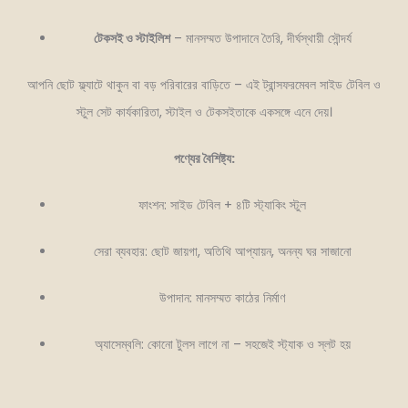
টেকসই ও স্টাইলিশ
– মানসম্মত উপাদানে তৈরি, দীর্ঘস্থায়ী সৌন্দর্য
আপনি ছোট ফ্ল্যাটে থাকুন বা বড় পরিবারের বাড়িতে – এই ট্রান্সফরমেবল সাইড টেবিল ও
স্টুল সেট কার্যকারিতা, স্টাইল ও টেকসইতাকে একসঙ্গে এনে দেয়।
পণ্যের বৈশিষ্ট্য:
ফাংশন: সাইড টেবিল + ৪টি স্ট্যাকিং স্টুল
সেরা ব্যবহার: ছোট জায়গা, অতিথি আপ্যায়ন, অনন্য ঘর সাজানো
উপাদান: মানসম্মত কাঠের নির্মাণ
অ্যাসেম্বলি: কোনো টুলস লাগে না – সহজেই স্ট্যাক ও স্লট হয়